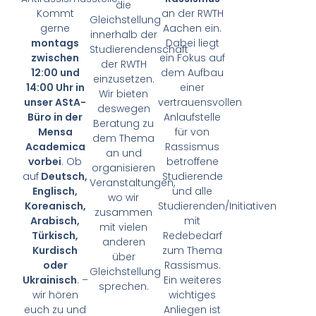
die
Kommt
an der RWTH
Gleichstellung
gerne
Aachen ein.
innerhalb der
montags
Dabei liegt
Studierendenschaft
zwischen
ein Fokus auf
der RWTH
12:00 und
dem Aufbau
einzusetzen.
14:00 Uhr in
einer
Wir bieten
unser AStA-
vertrauensvollen
deswegen
Büro in der
Anlaufstelle
Beratung zu
Mensa
für von
dem Thema
Academica
Rassismus
an und
vorbei
. Ob
betroffene
organisieren
auf
Deutsch,
Studierende
Veranstaltungen,
Englisch,
und alle
wo wir
Koreanisch,
Studierenden/Initiativen
zusammen
Arabisch,
mit
mit vielen
Türkisch,
Redebedarf
anderen
Kurdisch
zum Thema
über
oder
Rassismus.
Gleichstellung
Ukrainisch
. –
Ein weiteres
sprechen.
wir hören
wichtiges
euch zu und
Anliegen ist