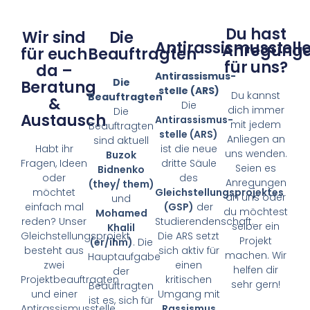
Du hast
Wir sind
Die
Antirassismusstell
Anregung
für euch
Beauftragten
für uns?
da –
Antirassismus­
Die
Beratung
stelle (ARS)
Du kannst
Beauftragten
&
Die
dich immer
Die
Austausch
Antirassismus­
mit jedem
Beauftragten
stelle (ARS)
Anliegen an
sind aktuell
Habt ihr
ist die neue
uns wenden.
Buzok
Fragen, Ideen
dritte Säule
Seien es
Bidnenko
oder
des
Anregungen
(they/ them)
möchtet
Gleichstellungsprojektes
an uns oder
und
einfach mal
(GSP)
der
du möchtest
Mohamed
reden? Unser
Studierendenschaft.
selber ein
Khalil
Gleichstellungsprojekt
Die ARS setzt
Projekt
(er/ihm)
. Die
besteht aus
sich aktiv für
machen. Wir
Hauptaufgabe
zwei
einen
helfen dir
der
Projektbeauftragten
kritischen
sehr gern!
Beauftragten
und einer
Umgang mit
ist es, sich für
Antirassismusstelle.
Rassismus