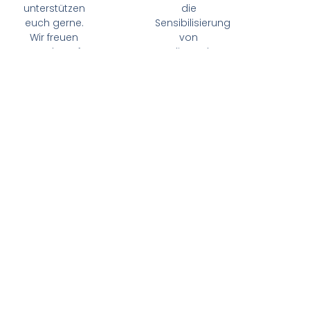
unterstützen
die
euch gerne.
Sensibilisierung
Wir freuen
von
uns darauf,
Studierenden
euch
sowie
kennenzulernen!
Mitarbeitenden
der RWTH.
Aktuell wird
die
Antirassismusstelle
vertreten
durch
Juhee
Yi (sie/ihr)
und
Rojda
Özdemir
(sie/ihr)
.
Wenn du der
ARS etwas
melden
möchtest,